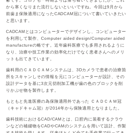
から寒くなりまた流行しないといいですね。今回は9月から
前歯ま保険適用になったCADCAM冠について書いていきたい
と思います。
CADCAMとはコンピューターでデザインし、コンピューター
を利用して製作、Computer aided design/Computer aided
manufactureの略です。近年歯科医療でも多用されるように
なり、治療や技工作業の効率化だけでなく患者さんへのメリ
ットも出てきています。
歯科用のＣＡＤＣＡＭシステムは、3Dカメラで患者の治療箇
所をスキャンしその情報を元にコンピューターが設計、その
設計データを基に3次元切削加工機が歯の色のブロックを削
りかぶせ物を製作します。
もともと先進医療の為保険適用外であった ＣＡＤＣＡＭ冠
（キャドキャム冠）が2014年から保険適用となりました。
歯科技術におけるCAD/CAMとは、口腔内に装着するクラウ
ンなどの補綴物をCADやCAMのシステムを用いて設計、作製
する技術を指します。従来ほとんど全てを手作業で行ってき