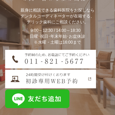
■第三者提供の制限
博和会は法令による場合等を除き、患者様の個
親身に相談できる歯科医院をお探しなら
デンタルコーディネーターが在籍する、
人情報を患者様のご承諾なく第三者に提供・開
デリック歯科にご相談ください。
示いたしません。
9:00～12:30 / 14:00～18:30
日曜･祝日･年末年始･お盆休診
■個人情報の開示･訂正等
※水曜・土曜は16:00まで
博和会がお預かりする患者様の個人情報に関し
て、患者様が個人情報の確認・訂正等をご希望
される場合には、合理的かつ必要な範囲内にお
いて速やかに対応させていただきます。