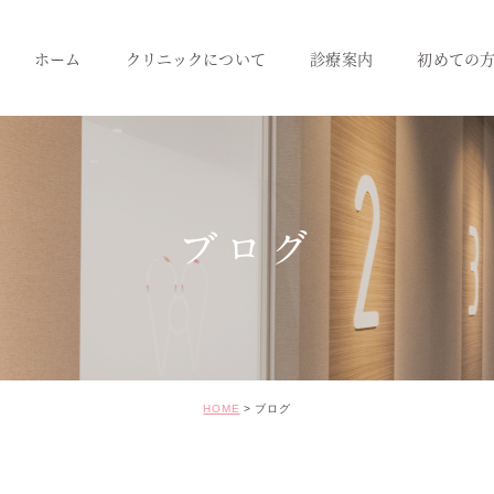
ホーム
クリニックについて
診療案内
初めての
クリニック紹介
成人のための予防治療
スタッフ紹介
一般歯科
小児歯科
ブログ
インプラント
セラミック･審美治療
矯正治療
HOME
ブログ
ホワイトニング
価格表