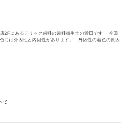
デンタルコーディネーター
店2Fにあるデリック歯科の歯科衛生士の曽田です！ 今回
着色には外因性と内因性があります。 外因性の着色の原因
いて