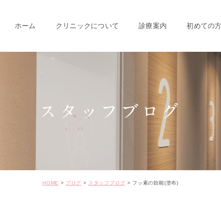
ホーム
クリニックについて
診療案内
初めての
クリニック紹介
成人のための予防治療
スタッフ紹介
一般歯科
スタッフブログ
小児歯科
インプラント
セラミック･審美治療
矯正治療
HOME
ブログ
スタッフブログ
フッ素の効能(塗布)
ホワイトニング
価格表