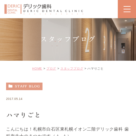
スタッフブログ
HOME
ブログ
スタッフブログ
ハマりごと
STAFF BLOG
2017.05.14
ハマりごと
こんにちは！札幌市白石区東札幌イオン二階デリック歯科 歯
科衛生士のまつかです（＾_＾）