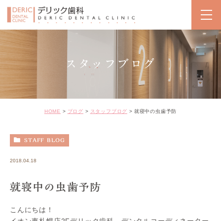
スタッフブログ
HOME
ブログ
スタッフブログ
就寝中の虫歯予防
STAFF BLOG
2018.04.18
就寝中の虫歯予防
こんにちは！
イオン東札幌店2Fデリック歯科、デンタルコーディネーター