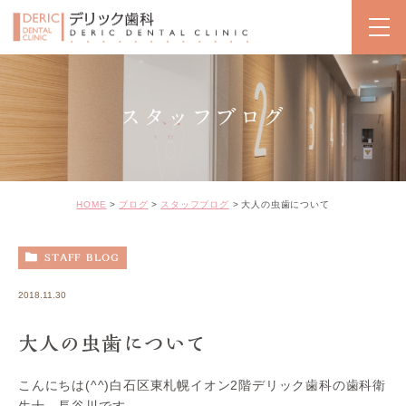
スタッフブログ
HOME
ブログ
スタッフブログ
大人の虫歯について
STAFF BLOG
2018.11.30
大人の虫歯について
こんにちは(^^)白石区東札幌イオン2階デリック歯科の歯科衛
生士、長谷川です。