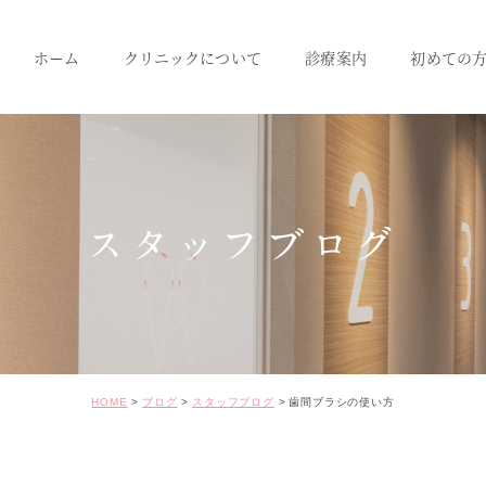
ホーム
クリニックについて
診療案内
初めての
クリニック紹介
成人のための予防治療
スタッフ紹介
一般歯科
小児歯科
スタッフブログ
インプラント
セラミック･審美治療
矯正治療
HOME
ブログ
スタッフブログ
歯間ブラシの使い方
ホワイトニング
価格表