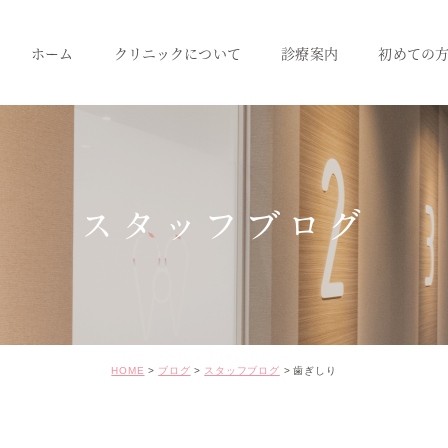
ホーム
クリニックについて
診療案内
初めての
クリニック紹介
成人のための予防治療
スタッフ紹介
一般歯科
小児歯科
スタッフブログ
インプラント
セラミック･審美治療
矯正治療
HOME
ブログ
スタッフブログ
歯ぎしり
ホワイトニング
価格表