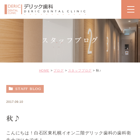
スタッフブログ
HOME
ブログ
スタッフブログ
秋♪
STAFF BLOG
2017.09.10
秋♪
こんにちは！白石区東札幌イオン二階デリック歯科の歯科衛
生士マツカです！