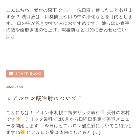
こんにちわ。受付の森下です。 「洗口液」使ったことありま
すか？ 洗口液は、口臭防止や口の中の浄化などを目的としま
す。 口の中が乾きやすい人におすすめです。 油っぽい食事
の後や歯磨き後の仕上げ、就寝前など目的に合わせた使い
[…]
STAFF BLOG
2020.06.08
ヒアルロン酸注射について！
こんにちは！ イオン東札幌二階デリック歯科
受付の木村
です
デリック歯科では6月から日曜日限定で美容メニュ
ーを開始します！ 今日はヒアルロン酸注射についてご紹介し
ますね
ヒアルロン酸は体内にもともと […]