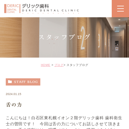
スタッフブログ
HOME
ブログ
スタッフブログ
STAFF BLOG
2024.01.15
舌の力
こんにちは！白石区東札幌イオン２階デリック歯科 歯科衛生
士の曽田です！ 今回は舌の力についてお話しさせて頂きま