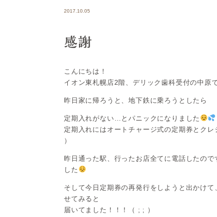
2017.10.05
感謝
こんにちは！
イオン東札幌店2階、デリック歯科受付の中原
昨日家に帰ろうと、地下鉄に乗ろうとしたら
定期入れがない…とパニックになりました
定期入れにはオートチャージ式の定期券とクレジ
）
昨日通った駅、行ったお店全てに電話したので
した
そして今日定期券の再発行をしようと出かけて
せてみると
届いてました！！！（ ; ; ）