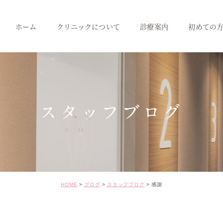
ホーム
クリニックについて
診療案内
初めての
クリニック紹介
成人のための予防治療
スタッフ紹介
一般歯科
小児歯科
スタッフブログ
インプラント
セラミック･審美治療
矯正治療
HOME
ブログ
スタッフブログ
感謝
ホワイトニング
価格表