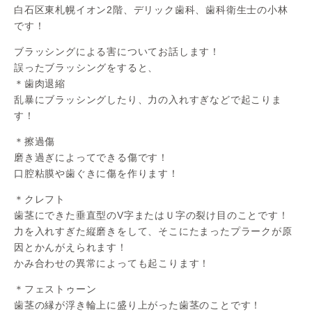
白石区東札幌イオン2階、デリック歯科、歯科衛生士の小林
です！
ブラッシングによる害についてお話します！
誤ったブラッシングをすると、
＊歯肉退縮
乱暴にブラッシングしたり、力の入れすぎなどで起こりま
す！
＊擦過傷
磨き過ぎによってできる傷です！
口腔粘膜や歯ぐきに傷を作ります！
＊クレフト
歯茎にできた垂直型のV字またはＵ字の裂け目のことです！
力を入れすぎた縦磨きをして、そこにたまったプラークが原
因とかんがえられます！
かみ合わせの異常によっても起こります！
＊フェストゥーン
歯茎の縁が浮き輪上に盛り上がった歯茎のことです！