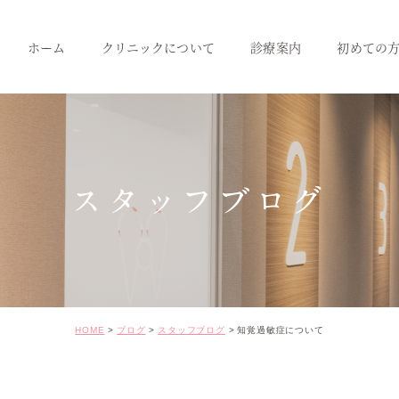
ホーム
クリニックについて
診療案内
初めての
クリニック紹介
成人のための予防治療
スタッフ紹介
一般歯科
小児歯科
スタッフブログ
インプラント
セラミック･審美治療
矯正治療
HOME
ブログ
スタッフブログ
知覚過敏症について
ホワイトニング
価格表