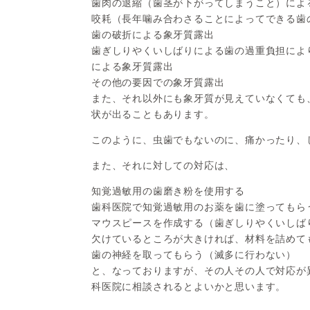
歯肉の退縮（歯茎が下がってしまうこと）によ
咬耗（長年噛み合わさることによってできる歯
歯の破折による象牙質露出
歯ぎしりやくいしばりによる歯の過重負担によ
による象牙質露出
その他の要因での象牙質露出
また、それ以外にも象牙質が見えていなくても
状が出ることもあります。
このように、虫歯でもないのに、痛かったり、
また、それに対しての対応は、
知覚過敏用の歯磨き粉を使用する
歯科医院で知覚過敏用のお薬を歯に塗ってもら
マウスピースを作成する（歯ぎしりやくいしば
欠けているところが大きければ、材料を詰めて
歯の神経を取ってもらう（滅多に行わない）
と、なっておりますが、その人その人で対応が
科医院に相談されるとよいかと思います。