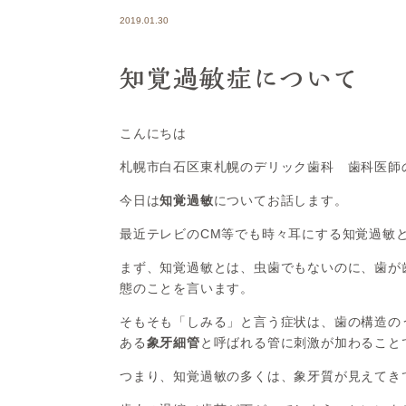
2019.01.30
知覚過敏症について
こんにちは
札幌市白石区東札幌のデリック歯科 歯科医師
今日は
知覚過敏
についてお話します。
最近テレビのCM等でも時々耳にする知覚過敏
まず、知覚過敏とは、虫歯でもないのに、歯が
態のことを言います。
そもそも「しみる」と言う症状は、歯の構造の
ある
象牙細管
と呼ばれる管に刺激が加わること
つまり、知覚過敏の多くは、象牙質が見えてき