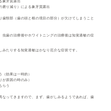
る象牙質露出
の磨り減り）による象牙質露出
り歯頸部（歯の頭と根の境目の部分）が欠けてしまうこと
、虫歯の治療後やホワイトニングの治療後は知覚過敏の症
しみたりする知覚過敏はかなり厄介な症状です。
う（効果は一時的）
りが原因の時のみ）
もらう
異なってきますので、まず、歯がしみるようであれば、歯